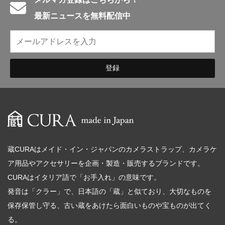
カメラアクセサリー
最新ニュースを無料配信中
カメラバッグ
カメラポシェット
クリーニングポーチ
ボディブラシ
リング・あて革
蔵CURAセレクション
カメラフィルム
カメラフィルムケース
暗室不要の現像ボックス LAB-
カメラ露出計
BOX
蔵CURAはメイド・イン・ジャパンのカメラストラップ、カメラケ
ア用品やアクセサリーを企画・製造・販売するブランドです。
ソフトレリーズ「小丸」
フィルムカメラ
CURAはイタリア語で「お手入れ」の意味です。
ワンタイムカメラ
カメラストラップ
発音は「クラー」で、日本語の「蔵」と似ており、大切なものを
保存保管し守る、古い蔵をあけたら面白いものや宝ものが出てく
アウトレット
る。