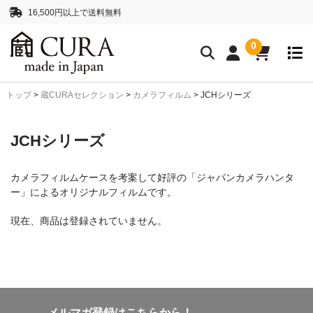
16,500円以上で送料無料
0
トップ
>
蔵CURAセレクション
>
カメラフィルム
>
JCHシリーズ
クリーニングアイテム
クリーニングセット
クリーニングペーパー
JCHシリーズ
レンズクリーナー液
ボディークリーナー液
カメラフィルムケースを考案して好評の「ジャパンカメラハンタ
抗菌・消臭・防カビスプレー
ー」によるオリジナルフィルムです。
カメラストラップ
現在、商品は登録されていません。
ネックストラップ
ハンドストラップ
正絹 真田紐ストラップ
シルクロープストラッ
プ”SHIMEKIRI”
メルマガ登録はこちらから！