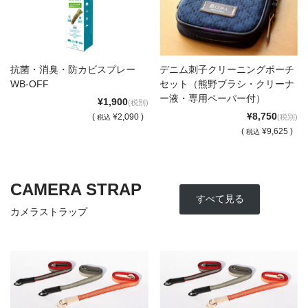
抗菌・消臭・防カビスプレー
デニム刺子クリーニングポーチ
WB-OFF
セット（熊野ブラシ・クリーナ
ー液・専用ペーパー付）
¥1,900
(税別)
¥8,750
(
¥2,090 )
(税別)
税込
(
¥9,625 )
税込
CAMERA STRAP
すべて見る
カメラストラップ