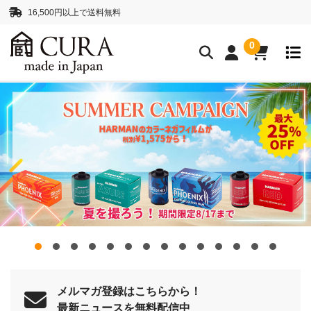
16,500円以上で送料無料
0
クリーニングアイテム
クリーニングセット
クリーニングペーパー
レンズクリーナー液
ボディークリーナー液
抗菌・消臭・防カビスプレー
カメラストラップ
ネックストラップ
ハンドストラップ
正絹 真田紐ストラップ
シルクロープストラッ
プ”SHIMEKIRI”
メルマガ登録はこちらから！
最新ニュースを無料配信中