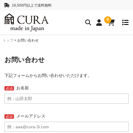
16,500円以上で送料無料
0
トップ
>
お問い合わせ
クリーニングアイテム
クリーニングセット
クリーニングペーパー
お問い合わせ
レンズクリーナー液
ボディークリーナー液
下記フォームからお問い合わせいただけます。
抗菌・消臭・防カビスプレー
お名前
必須
カメラストラップ
ネックストラップ
ハンドストラップ
メールアドレス
必須
正絹 真田紐ストラップ
シルクロープストラッ
プ”SHIMEKIRI”