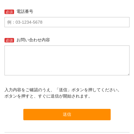
カメラアクセサリー
電話番号
必須
カメラバッグ
カメラポシェット
クリーニングポーチ
ボディブラシ
お問い合わせ内容
必須
リング・あて革
蔵CURAセレクション
カメラフィルム
カメラフィルムケース
暗室不要の現像ボックス LAB-
カメラ露出計
BOX
入力内容をご確認のうえ、「送信」ボタンを押してください。
ボタンを押すと、すぐに送信が開始されます。
ソフトレリーズ「小丸」
フィルムカメラ
ワンタイムカメラ
カメラストラップ
アウトレット