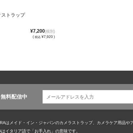
ックストラップ
¥7,200
(税別)
(
¥7,920 )
税込
を無料配信中
URAはメイド・イン・ジャパンのカメラストラップ、カメラケア用品や
RAはイタリア語で「お手入れ」の意味です。