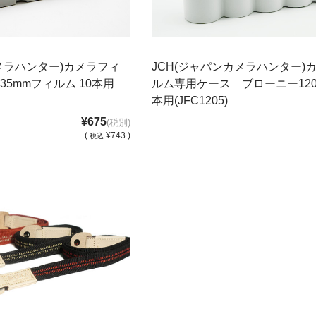
メラハンター)カメラフィ
JCH(ジャパンカメラハンター)
5mmフィルム 10本用
ルム専用ケース ブローニー120
本用(JFC1205)
¥675
(税別)
(
¥743 )
税込