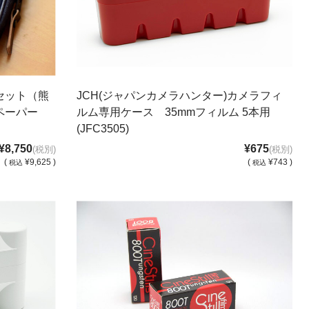
セット（熊
JCH(ジャパンカメラハンター)カメラフィ
ペーパー
ルム専用ケース 35mmフィルム 5本用
(JFC3505)
¥8,750
¥675
(税別)
(税別)
(
¥9,625 )
(
¥743 )
税込
税込