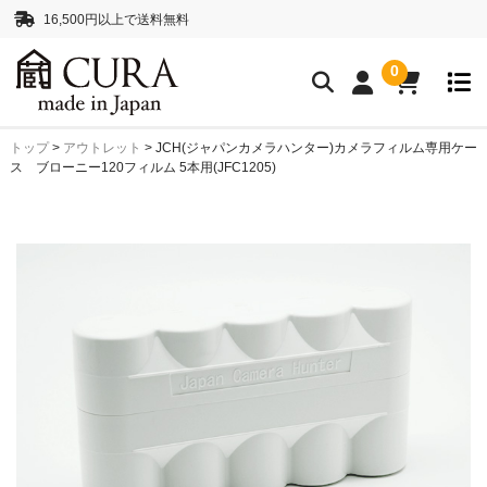
16,500円以上で送料無料
0
トップ
>
アウトレット
>
JCH(ジャパンカメラハンター)カメラフィルム専用ケー
クリーニングアイテム
ス ブローニー120フィルム 5本用(JFC1205)
クリーニングセット
クリーニングペーパー
レンズクリーナー液
ボディークリーナー液
抗菌・消臭・防カビスプレー
カメラストラップ
ネックストラップ
ハンドストラップ
正絹 真田紐ストラップ
シルクロープストラッ
プ”SHIMEKIRI”