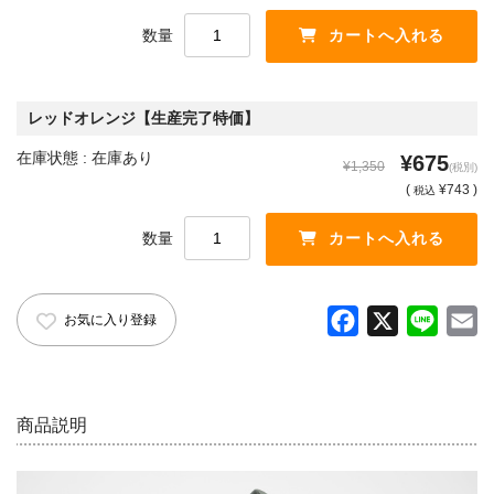
English introduction
数量
レッドオレンジ【生産完了特価】
在庫状態 : 在庫あり
¥675
¥1,350
(税別)
(
¥743 )
税込
数量
F
X
L
E
お気に入り登録
a
i
m
c
n
a
e
e
i
商品説明
b
l
o