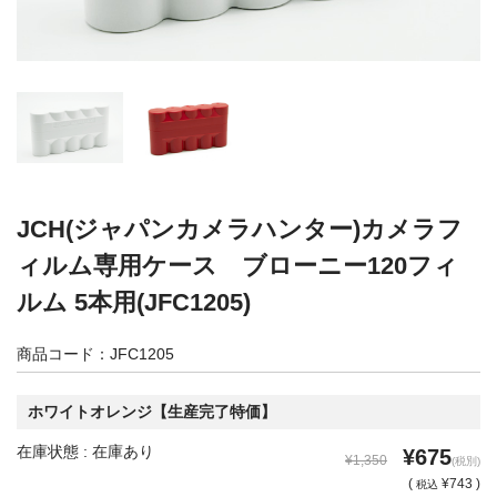
カメラアクセサリー
カメラバッグ
カメラポシェット
クリーニングポーチ
ボディブラシ
リング・あて革
蔵CURAセレクション
JCH(ジャパンカメラハンター)カメラフ
カメラフィルム
カメラフィルムケース
ィルム専用ケース ブローニー120フィ
暗室不要の現像ボックス LAB-
カメラ露出計
ルム 5本用(JFC1205)
BOX
商品コード：JFC1205
ソフトレリーズ「小丸」
フィルムカメラ
ホワイトオレンジ【生産完了特価】
ワンタイムカメラ
カメラストラップ
在庫状態 : 在庫あり
¥675
¥1,350
(税別)
アウトレット
(
¥743 )
税込