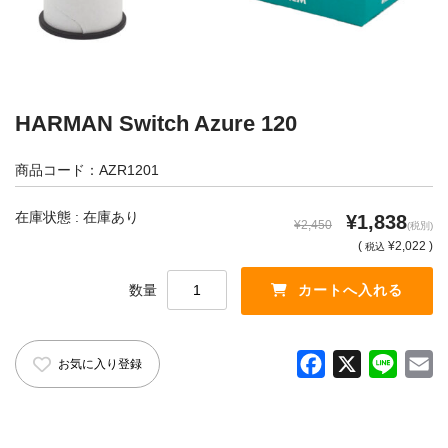
カメラアクセサリー
カメラバッグ
カメラポシェット
クリーニングポーチ
ボディブラシ
HARMAN Switch Azure 120
リング・あて革
商品コード：AZR1201
蔵CURAセレクション
在庫状態 : 在庫あり
¥1,838
カメラフィルム
カメラフィルムケース
¥2,450
(税別)
(
¥2,022 )
税込
暗室不要の現像ボックス LAB-
カメラ露出計
BOX
数量
ソフトレリーズ「小丸」
フィルムカメラ
F
X
L
E
お気に入り登録
ワンタイムカメラ
カメラストラップ
a
i
m
c
n
a
アウトレット
e
e
i