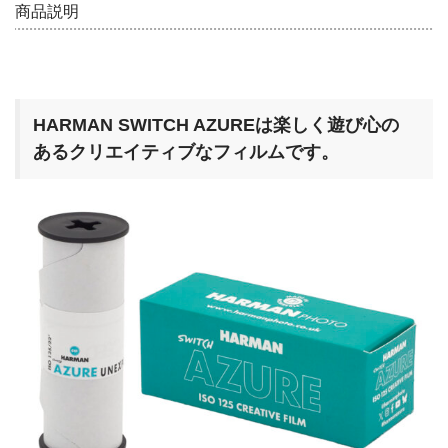
English introduction
商品説明
b
l
o
o
k
HARMAN SWITCH AZUREは
楽しく遊び心の
あるクリエイティブなフィルムです。