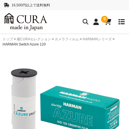
16,500円以上で送料無料
0
トップ
>
蔵CURAセレクション
>
カメラフィルム
>
HARMANシリーズ
>
クリーニングアイテム
HARMAN Switch Azure 120
クリーニングセット
クリーニングペーパー
レンズクリーナー液
ボディークリーナー液
抗菌・消臭・防カビスプレー
カメラストラップ
ネックストラップ
ハンドストラップ
正絹 真田紐ストラップ
シルクロープストラッ
プ”SHIMEKIRI”