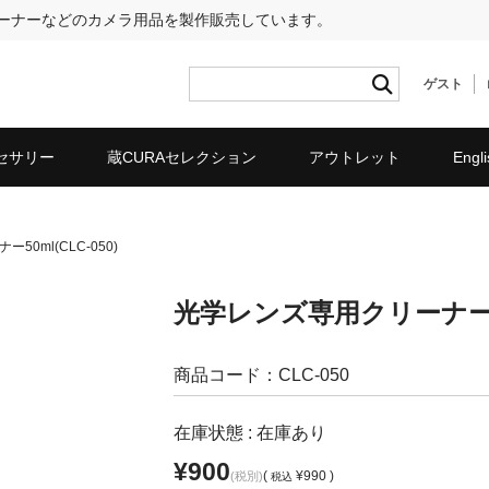
リーナーなどのカメラ用品を製作販売しています。
ゲスト
セサリー
蔵CURAセレクション
アウトレット
Engli
0ml(CLC-050)
光学レンズ専用クリーナー50m
商品コード：CLC-050
在庫状態 : 在庫あり
¥900
(
¥990 )
(税別)
税込