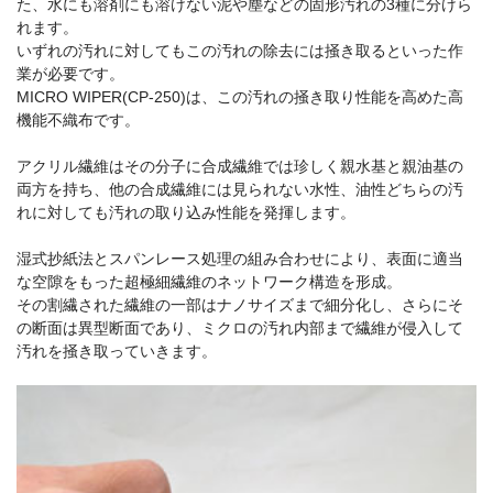
た、水にも溶剤にも溶けない泥や塵などの固形汚れの3種に分けら
れます。
いずれの汚れに対してもこの汚れの除去には掻き取るといった作
業が必要です。
MICRO WIPER(CP-250)は、この汚れの掻き取り性能を高めた高
機能不織布です。
アクリル繊維はその分子に合成繊維では珍しく親水基と親油基の
両方を持ち、他の合成繊維には見られない水性、油性どちらの汚
れに対しても汚れの取り込み性能を発揮します。
湿式抄紙法とスパンレース処理の組み合わせにより、表面に適当
な空隙をもった超極細繊維のネットワーク構造を形成。
その割繊された繊維の一部はナノサイズまで細分化し、さらにそ
の断面は異型断面であり、ミクロの汚れ内部まで繊維が侵入して
汚れを掻き取っていきます。