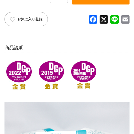
English introduction
F
X
L
E
お気に入り登録
a
i
m
c
n
a
e
e
i
商品説明
b
l
o
o
k