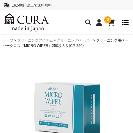
16,500円以上で送料無料
0
トップ
>
クリーニングアイテム
>
クリーニングペーパー
>
クリーニング用ペー
クリーニングアイテム
パークロス『MICRO WIPER』250枚入り(CP-250)
クリーニングセット
クリーニングペーパー
レンズクリーナー液
ボディークリーナー液
抗菌・消臭・防カビスプレー
カメラストラップ
ネックストラップ
ハンドストラップ
正絹 真田紐ストラップ
シルクロープストラッ
プ”SHIMEKIRI”