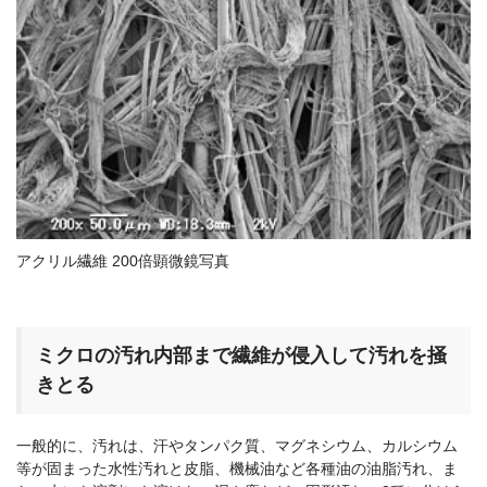
アクリル繊維 200倍顕微鏡写真
ミクロの汚れ内部まで繊維が侵入して汚れを掻
きとる
一般的に、汚れは、汗やタンパク質、マグネシウム、カルシウム
等が固まった水性汚れと皮脂、機械油など各種油の油脂汚れ、ま