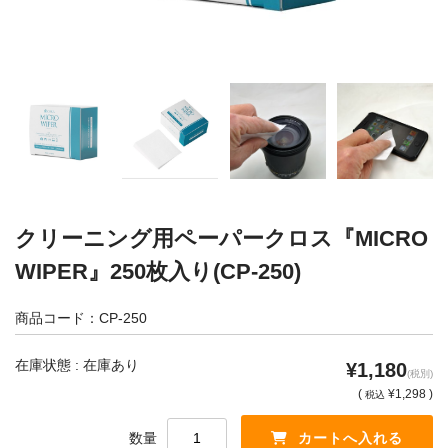
カメラアクセサリー
カメラバッグ
カメラポシェット
クリーニングポーチ
ボディブラシ
リング・あて革
蔵CURAセレクション
カメラフィルム
カメラフィルムケース
クリーニング用ペーパークロス『MICRO
暗室不要の現像ボックス LAB-
カメラ露出計
WIPER』250枚入り(CP-250)
BOX
商品コード：CP-250
ソフトレリーズ「小丸」
フィルムカメラ
在庫状態 : 在庫あり
¥1,180
ワンタイムカメラ
カメラストラップ
(税別)
(
¥1,298 )
税込
アウトレット
数量