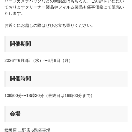
ハーフカメラバッグなどの新製品はもちろん、ご好評をいただい
カメラアクセサリー
ておりますクリーナー製品やフィルム製品も催事価格にて販売い
たします。
カメラバッグ
カメラポシェット
お近くにお越しの際はぜひお立ち寄りください。
クリーニングポーチ
ボディブラシ
リング・あて革
開催期間
蔵CURAセレクション
2026年6月3日（水）〜6月8日（月）
カメラフィルム
カメラフィルムケース
開催時間
暗室不要の現像ボックス LAB-
カメラ露出計
BOX
10時00分〜18時30分（最終日は16時00分まで）
ソフトレリーズ「小丸」
フィルムカメラ
ワンタイムカメラ
カメラストラップ
会場
アウトレット
松坂屋 上野店 6階催事場