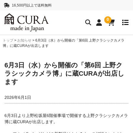
16,500円以上で送料無料
0
トップ
>
お知らせ
>
6月3日（水）から開催の「第6回 上野クラシックカメラ
クリーニングアイテム
博」に蔵CURAが出店します
クリーニングセット
クリーニングペーパー
6月3日（水）から開催の「第6回 上野ク
レンズクリーナー液
ボディークリーナー液
ラシックカメラ博」に蔵CURAが出店し
抗菌・消臭・防カビスプレー
ます
カメラストラップ
2026年6月1日
ネックストラップ
ハンドストラップ
6月3日より上野松坂屋6階催事場で開催する上野クラシックカメラ
正絹 真田紐ストラップ
シルクロープストラッ
博に蔵CURAが出店します。
プ”SHIMEKIRI”