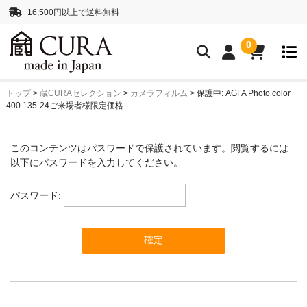
16,500円以上で送料無料
0
トップ
>
蔵CURAセレクション
>
カメラフィルム
>
保護中: AGFA Photo color
クリーニングアイテム
400 135-24ご来場者様限定価格
クリーニングセット
クリーニングペーパー
このコンテンツはパスワードで保護されています。閲覧するには
レンズクリーナー液
ボディークリーナー液
以下にパスワードを入力してください。
抗菌・消臭・防カビスプレー
パスワード:
カメラストラップ
ネックストラップ
ハンドストラップ
正絹 真田紐ストラップ
シルクロープストラッ
プ”SHIMEKIRI”