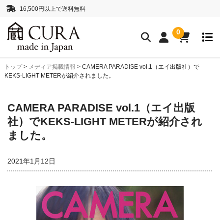
16,500円以上で送料無料
0
トップ
>
メディア掲載情報
>
CAMERA PARADISE vol.1（エイ出版社）で
クリーニングアイテム
KEKS-LIGHT METERが紹介されました。
クリーニングセット
クリーニングペーパー
CAMERA PARADISE vol.1（エイ出版
レンズクリーナー液
ボディークリーナー液
社）でKEKS-LIGHT METERが紹介され
抗菌・消臭・防カビスプレー
ました。
カメラストラップ
2021年1月12日
ネックストラップ
ハンドストラップ
正絹 真田紐ストラップ
シルクロープストラッ
プ”SHIMEKIRI”