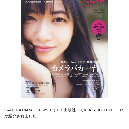
カメラアクセサリー
カメラバッグ
カメラポシェット
クリーニングポーチ
ボディブラシ
リング・あて革
蔵CURAセレクション
カメラフィルム
カメラフィルムケース
暗室不要の現像ボックス LAB-
カメラ露出計
BOX
ソフトレリーズ「小丸」
フィルムカメラ
ワンタイムカメラ
カメラストラップ
CAMERA PARADISE vol.1（エイ出版社）でKEKS-LIGHT METER
が紹介されました。
アウトレット