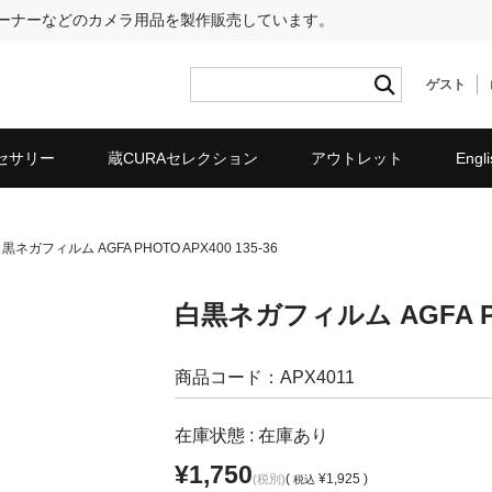
リーナーなどのカメラ用品を製作販売しています。
ゲスト
セサリー
蔵CURAセレクション
アウトレット
Engli
黒ネガフィルム AGFA PHOTO APX400 135-36
白黒ネガフィルム AGFA PHO
商品コード：APX4011
在庫状態 : 在庫あり
¥1,750
(
¥1,925 )
(税別)
税込