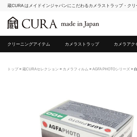
蔵CURA はメイドインジャパンにこだわるカメラストラップ・ク
クリーニングアイテム
カメラストラップ
カメラアク
トップ
>
蔵CURAセレクション
>
カメラフィルム
>
AGFA PHOTOシリーズ
>
白