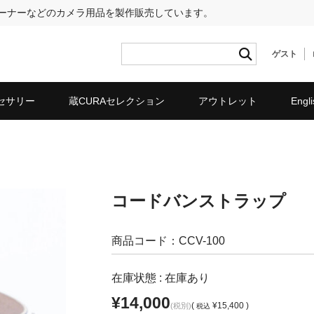
リーナーなどのカメラ用品を製作販売しています。
ゲスト
セサリー
蔵CURAセレクション
アウトレット
Engli
コードバンストラップ
商品コード：CCV-100
在庫状態 : 在庫あり
¥14,000
(
¥15,400 )
(税別)
税込