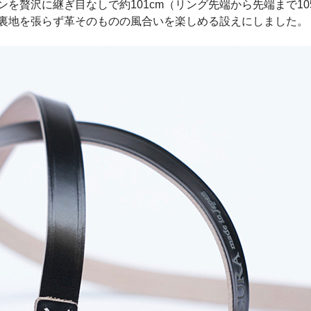
を贅沢に継ぎ目なしで約101cm（リング先端から先端まで10
裏地を張らず革そのものの風合いを楽しめる設えにしました。