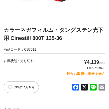
カメラアクセサリー
カメラバッグ
カメラポシェット
クリーニングポーチ
ボディブラシ
カラーネガフィルム・タングステン光下
リング・あて革
用 Cinestill 800T 135-36
蔵CURAセレクション
商品コード：CS8011
カメラフィルム
カメラフィルムケース
在庫状態 : 売り切れ
¥4,139
(税別)
暗室不要の現像ボックス LAB-
カメラ露出計
(
¥4,553 )
税込
BOX
只今お取扱い出来ません
ソフトレリーズ「小丸」
フィルムカメラ
F
X
L
E
お気に入り登録
ワンタイムカメラ
カメラストラップ
a
i
m
c
n
a
アウトレット
e
e
i