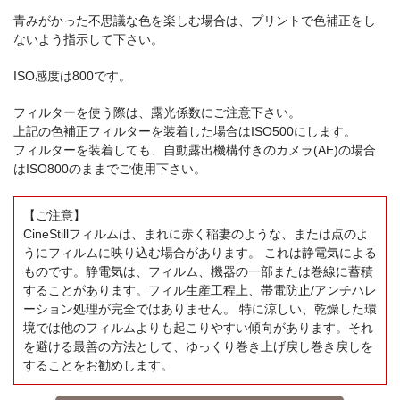
青みがかった不思議な色を楽しむ場合は、プリントで色補正をし
ないよう指示して下さい。
ISO感度は800です。
フィルターを使う際は、露光係数にご注意下さい。
上記の色補正フィルターを装着した場合はISO500にします。
フィルターを装着しても、自動露出機構付きのカメラ(AE)の場合
はISO800のままでご使用下さい。
【ご注意】
CineStillフィルムは、まれに赤く稲妻のような、または点のよ
うにフィルムに映り込む場合があります。 これは静電気による
ものです。静電気は、フィルム、機器の一部または巻線に蓄積
することがあります。フィル生産工程上、帯電防止/アンチハレ
ーション処理が完全ではありません。 特に涼しい、乾燥した環
境では他のフィルムよりも起こりやすい傾向があります。それ
を避ける最善の方法として、ゆっくり巻き上げ戻し巻き戻しを
することをお勧めします。