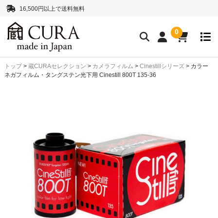
16,500円以上で送料無料
0
トップ
>
蔵CURAセレクション
>
カメラフィルム
>
Cinestillシリーズ
>
カラー
クリーニングアイテム
ネガフィルム・タングステン光下用 Cinestill 800T 135-36
クリーニングセット
クリーニングペーパー
レンズクリーナー液
ボディークリーナー液
抗菌・消臭・防カビスプレー
カメラストラップ
ネックストラップ
ハンドストラップ
正絹 真田紐ストラップ
シルクロープストラッ
プ”SHIMEKIRI”