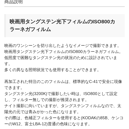
商品説明
English introduction
b
l
o
映画用タングステン光下フィルムのISO800カ
o
ラーネガフィルム
k
映画のワンシーンを切り出したようなイメージで撮影できます。
映画用タングステン光下フィルムのISO800カラーネガフィルム。
低照度で困難なタングステン光の状況のために設計されていま
す。
多くの異なる照明状況でも使用することができます。
再加工された特注のこのフィルムは、標準的なC-41で安全に現像
できます。
タングステン光(3200K)で撮影したい時は、ISO800として設定
し、フィルター無しでの撮影が推奨されます。
ナイト撮影に向いていますが、タングステンフィルムなので、太
陽光の元では青みがかった色になります。
その際は、色補正フィルターを使用すると(KODAKの85B、ケンコ
ーのW12、富士LBA-12)普通の色味になります。