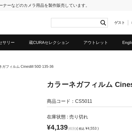
リーナーなどのカメラ用品を製作販売しています。
ゲスト
セサリー
蔵CURAセレクション
アウトレット
Engli
フィルム Cinestill 50D 135-36
カラーネガフィルム Cinestill
商品コード：CS5011
在庫状態 : 売り切れ
¥4,139
(
¥4,553 )
(税別)
税込