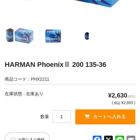
カメラアクセサリー
カメラバッグ
カメラポシェット
クリーニングポーチ
ボディブラシ
リング・あて革
蔵CURAセレクション
HARMAN PhoenixⅡ 200 135-36
カメラフィルム
カメラフィルムケース
商品コード：PHX2211
暗室不要の現像ボックス LAB-
カメラ露出計
BOX
在庫状態 : 在庫あり
¥2,630
(税別)
ソフトレリーズ「小丸」
フィルムカメラ
(
¥2,893 )
税込
数量
ワンタイムカメラ
カメラストラップ
アウトレット
F
X
L
E
お気に入り登録