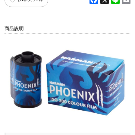
English introduction
a
i
m
c
n
a
e
e
i
商品説明
b
l
o
o
k