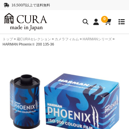
16,500円以上で送料無料
0
トップ
>
蔵CURAセレクション
>
カメラフィルム
>
HARMANシリーズ
>
クリーニングアイテム
HARMAN PhoenixⅡ 200 135-36
クリーニングセット
クリーニングペーパー
レンズクリーナー液
ボディークリーナー液
抗菌・消臭・防カビスプレー
カメラストラップ
ネックストラップ
ハンドストラップ
正絹 真田紐ストラップ
シルクロープストラッ
プ”SHIMEKIRI”