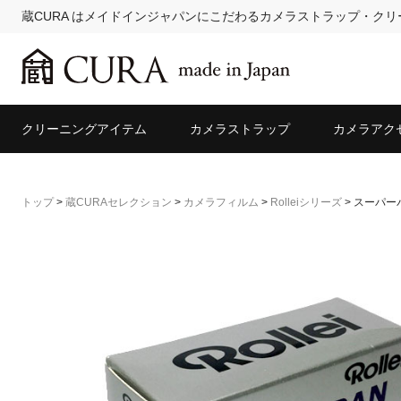
蔵CURA はメイドインジャパンにこだわるカメラストラップ・ク
クリーニングアイテム
カメラストラップ
カメラアク
トップ
>
蔵CURAセレクション
>
カメラフィルム
>
Rolleiシリーズ
>
スーパーパン