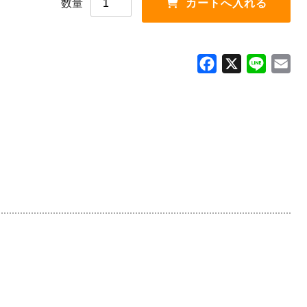
数量
F
X
L
E
a
i
m
c
n
a
e
e
i
b
l
o
o
k