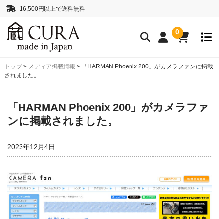
16,500円以上で送料無料
0
トップ
>
メディア掲載情報
>
「HARMAN Phoenix 200」がカメラファンに掲載
クリーニングアイテム
されました。
クリーニングセット
クリーニングペーパー
「HARMAN Phoenix 200」がカメラファ
レンズクリーナー液
ボディークリーナー液
ンに掲載されました。
抗菌・消臭・防カビスプレー
2023年12月4日
カメラストラップ
ネックストラップ
ハンドストラップ
正絹 真田紐ストラップ
シルクロープストラッ
プ”SHIMEKIRI”