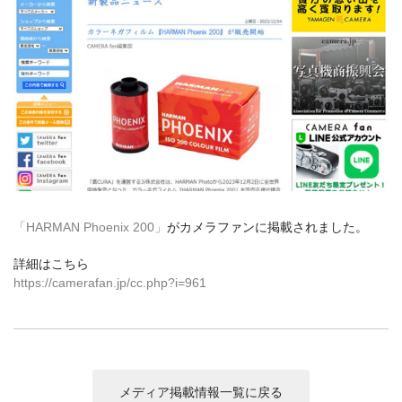
カメラアクセサリー
カメラバッグ
カメラポシェット
クリーニングポーチ
ボディブラシ
リング・あて革
蔵CURAセレクション
カメラフィルム
カメラフィルムケース
「HARMAN Phoenix 200」
がカメラファンに掲載されました。
暗室不要の現像ボックス LAB-
カメラ露出計
BOX
詳細はこちら
https://camerafan.jp/cc.php?i=961
ソフトレリーズ「小丸」
フィルムカメラ
ワンタイムカメラ
カメラストラップ
アウトレット
メディア掲載情報一覧に戻る