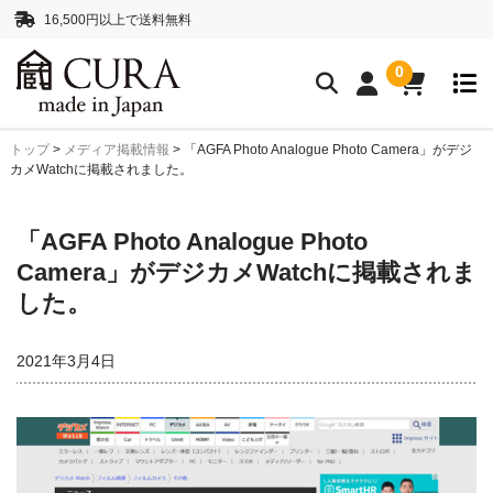
16,500円以上で送料無料
0
トップ
>
メディア掲載情報
>
「AGFA Photo Analogue Photo Camera」がデジ
クリーニングアイテム
カメWatchに掲載されました。
クリーニングセット
クリーニングペーパー
「AGFA Photo Analogue Photo
レンズクリーナー液
ボディークリーナー液
Camera」がデジカメWatchに掲載されま
抗菌・消臭・防カビスプレー
した。
カメラストラップ
2021年3月4日
ネックストラップ
ハンドストラップ
正絹 真田紐ストラップ
シルクロープストラッ
プ”SHIMEKIRI”