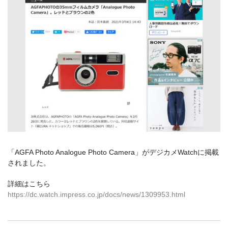
カメラアクセサリー
カメラバッグ
カメラポシェット
クリーニングポーチ
ボディブラシ
リング・あて革
蔵CURAセレクション
カメラフィルム
カメラフィルムケース
暗室不要の現像ボックス LAB-
カメラ露出計
BOX
「AGFA Photo Analogue Photo Camera」がデジカメWatchに掲載
されました。
ソフトレリーズ「小丸」
フィルムカメラ
詳細はこちら
ワンタイムカメラ
カメラストラップ
https://dc.watch.impress.co.jp/docs/news/1309953.html
アウトレット