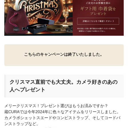
カメラアクセサリー
カメラバッグ
カメラポシェット
クリーニングポーチ
ボディブラシ
リング・あて革
蔵CURAセレクション
こちらのキャンペーンは終了いたしました。
カメラフィルム
カメラフィルムケース
暗室不要の現像ボックス LAB-
カメラ露出計
BOX
クリスマス直前でも大丈夫。カメラ好きのあの
人へプレゼント
ソフトレリーズ「小丸」
フィルムカメラ
メリークリスマス！プレゼント選びはもうお済みですか？
ワンタイムカメラ
カメラストラップ
蔵CURAでは今年2024年に色々なアイテムをリリースしました。
カメラポシェットスエードやコンビストラップ、そしてコードバ
アウトレット
ンストラップなど。