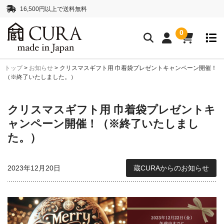
16,500円以上で送料無料
0
トップ
>
お知らせ
>
クリスマスギフト用 巾着袋プレゼントキャンペーン開催！
クリーニングアイテム
（※終了いたしました。）
クリーニングセット
クリーニングペーパー
クリスマスギフト用 巾着袋プレゼントキ
レンズクリーナー液
ボディークリーナー液
ャンペーン開催！（※終了いたしまし
抗菌・消臭・防カビスプレー
た。）
カメラストラップ
2023年12月20日
蔵CURAからのお知らせ
ネックストラップ
ハンドストラップ
正絹 真田紐ストラップ
シルクロープストラッ
プ”SHIMEKIRI”