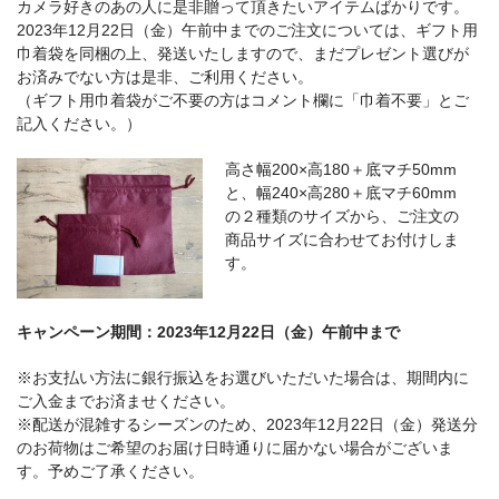
カメラ好きのあの人に是非贈って頂きたいアイテムばかりです。
English introduction
2023年12月22日（金）午前中までのご注文については、ギフト用
巾着袋を同梱の上、発送いたしますので、まだプレゼント選びが
お済みでない方は是非、ご利用ください。
（ギフト用巾着袋がご不要の方はコメント欄に「巾着不要」とご
記入ください。）
高さ幅200×高180＋底マチ50mm
と、幅240×高280＋底マチ60mm
の２種類のサイズから、ご注文の
商品サイズに合わせてお付けしま
す。
キャンペーン期間：2023年12月22日（金）午前中まで
※お支払い方法に銀行振込をお選びいただいた場合は、期間内に
ご入金までお済ませください。
※配送が混雑するシーズンのため、2023年12月22日（金）発送分
のお荷物はご希望のお届け日時通りに届かない場合がございま
す。予めご了承ください。