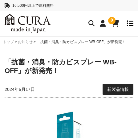
16,500円以上で送料無料
0
トップ
>
お知らせ
>
「抗菌・消臭・防カビスプレー WB-OFF」が新発売！
クリーニングアイテム
クリーニングセット
クリーニングペーパー
「抗菌・消臭・防カビスプレー WB-
レンズクリーナー液
ボディークリーナー液
OFF」が新発売！
抗菌・消臭・防カビスプレー
2024年5月17日
新製品情報
カメラストラップ
ネックストラップ
ハンドストラップ
正絹 真田紐ストラップ
シルクロープストラッ
プ”SHIMEKIRI”