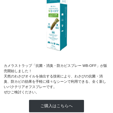
カメラアクセサリー
カメラバッグ
カメラポシェット
クリーニングポーチ
ボディブラシ
リング・あて革
蔵CURAセレクション
カメラフィルム
カメラフィルムケース
カメラストラップ「抗菌・消臭・防カビスプレー WB-OFF」が販
暗室不要の現像ボックス LAB-
カメラ露出計
売開始しました！
BOX
天然のわさびオイルを抽出する技術により、わさびの抗菌・消
臭、防カビの効果を手軽に様々なシーンで利用できる、全く新し
ソフトレリーズ「小丸」
フィルムカメラ
いバクテリアオフスプレーです。
ぜひご検討ください。
ワンタイムカメラ
カメラストラップ
ご購入はこちらへ
アウトレット