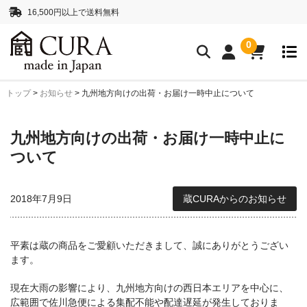
16,500円以上で送料無料
0
トップ
>
お知らせ
>
九州地方向けの出荷・お届け一時中止について
クリーニングアイテム
クリーニングセット
クリーニングペーパー
九州地方向けの出荷・お届け一時中止に
レンズクリーナー液
ボディークリーナー液
ついて
抗菌・消臭・防カビスプレー
2018年7月9日
蔵CURAからのお知らせ
カメラストラップ
ネックストラップ
ハンドストラップ
平素は蔵の商品をご愛顧いただきまして、誠にありがとうござい
ます。
正絹 真田紐ストラップ
シルクロープストラッ
プ”SHIMEKIRI”
現在大雨の影響により、九州地方向けの西日本エリアを中心に、
広範囲で佐川急便による集配不能や配達遅延が発生しておりま