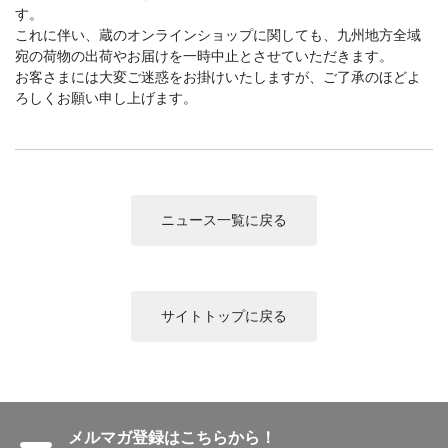
カメラアクセサリー
す。
これに伴い、蔵のオンラインショップに関しても、九州地方全域
カメラバッグ
カメラポシェット
宛の荷物の出荷やお届けを一時中止とさせていただきます。
お客さまには大変ご迷惑をお掛けいたしますが、ご了承のほどよ
クリーニングポーチ
ボディブラシ
ろしくお願い申し上げます。
リング・あて革
蔵CURAセレクション
カメラフィルム
カメラフィルムケース
ニュース一覧に戻る
暗室不要の現像ボックス LAB-
カメラ露出計
BOX
サイトトップに戻る
ソフトレリーズ「小丸」
フィルムカメラ
ワンタイムカメラ
カメラストラップ
アウトレット
メルマガ登録はこちらから！