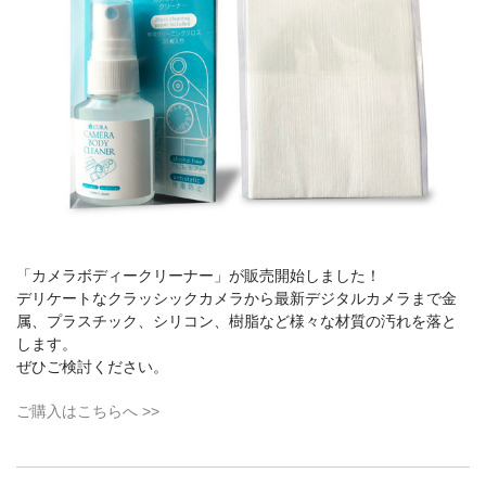
カメラアクセサリー
カメラバッグ
カメラポシェット
クリーニングポーチ
ボディブラシ
リング・あて革
蔵CURAセレクション
カメラフィルム
カメラフィルムケース
「カメラボディークリーナー」が販売開始しました！
暗室不要の現像ボックス LAB-
カメラ露出計
デリケートなクラッシックカメラから最新デジタルカメラまで金
BOX
属、プラスチック、シリコン、樹脂など様々な材質の汚れを落と
します。
ソフトレリーズ「小丸」
フィルムカメラ
ぜひご検討ください。
ワンタイムカメラ
カメラストラップ
ご購入はこちらへ >>
アウトレット