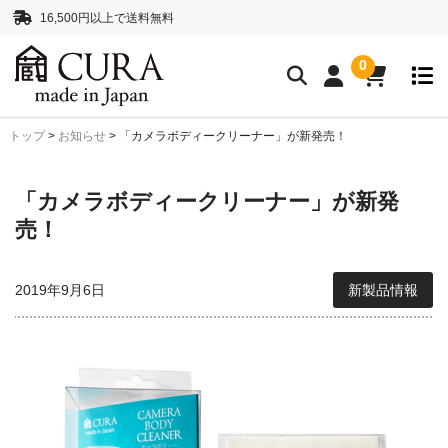
16,500円以上で送料無料
0
トップ
>
お知らせ
>
「カメラボディークリーナー」が新発売！
クリーニングアイテム
クリーニングセット
クリーニングペーパー
「カメラボディークリーナー」が新発
レンズクリーナー液
ボディークリーナー液
売！
抗菌・消臭・防カビスプレー
2019年9月6日
新製品情報
カメラストラップ
ネックストラップ
ハンドストラップ
正絹 真田紐ストラップ
シルクロープストラッ
プ”SHIMEKIRI”