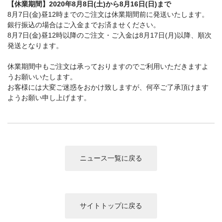
【休業期間】2020年8月8日(土)から8月16日(日)まで
カメラアクセサリー
8月7日(金)昼12時までのご注文は休業期間前に発送いたします。
カメラバッグ
カメラポシェット
銀行振込の場合はご入金までお済ませください。
8月7日(金)昼12時以降のご注文・ご入金は8月17日(月)以降、順次
発送となります。
クリーニングポーチ
ボディブラシ
休業期間中もご注文は承っておりますのでご利用いただきますよ
リング・あて革
うお願いいたします。
お客様には大変ご迷惑をおかけ致しますが、何卒ご了承頂けます
蔵CURAセレクション
ようお願い申し上げます。
カメラフィルム
カメラフィルムケース
暗室不要の現像ボックス LAB-
カメラ露出計
BOX
ニュース一覧に戻る
ソフトレリーズ「小丸」
フィルムカメラ
ワンタイムカメラ
カメラストラップ
サイトトップに戻る
アウトレット