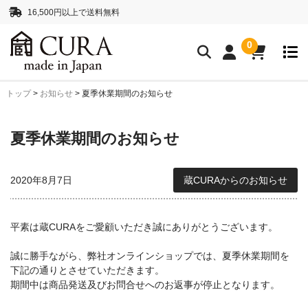
16,500円以上で送料無料
0
トップ
>
お知らせ
>
夏季休業期間のお知らせ
クリーニングアイテム
クリーニングセット
クリーニングペーパー
夏季休業期間のお知らせ
レンズクリーナー液
ボディークリーナー液
2020年8月7日
蔵CURAからのお知らせ
抗菌・消臭・防カビスプレー
カメラストラップ
平素は蔵CURAをご愛顧いただき誠にありがとうございます。
ネックストラップ
ハンドストラップ
誠に勝手ながら、弊社オンラインショップでは、夏季休業期間を
下記の通りとさせていただきます。
正絹 真田紐ストラップ
シルクロープストラッ
期間中は商品発送及びお問合せへのお返事が停止となります。
プ”SHIMEKIRI”