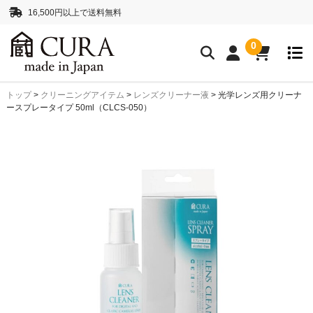
16,500円以上で送料無料
0
トップ
>
クリーニングアイテム
>
レンズクリーナー液
>
光学レンズ用クリーナ
クリーニングアイテム
ースプレータイプ 50ml（CLCS-050）
クリーニングセット
クリーニングペーパー
レンズクリーナー液
ボディークリーナー液
抗菌・消臭・防カビスプレー
カメラストラップ
ネックストラップ
ハンドストラップ
正絹 真田紐ストラップ
シルクロープストラッ
プ”SHIMEKIRI”