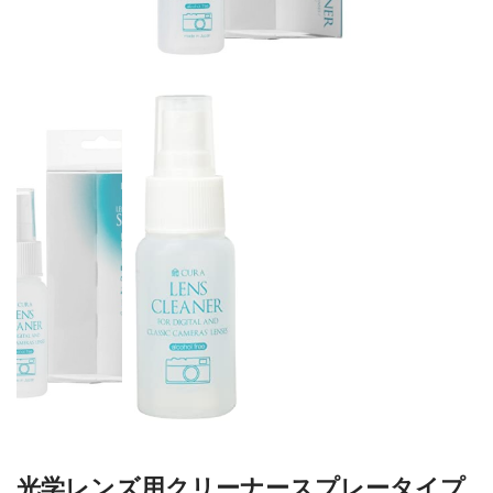
カメラアクセサリー
カメラバッグ
カメラポシェット
クリーニングポーチ
ボディブラシ
リング・あて革
蔵CURAセレクション
カメラフィルム
カメラフィルムケース
暗室不要の現像ボックス LAB-
カメラ露出計
BOX
ソフトレリーズ「小丸」
フィルムカメラ
ワンタイムカメラ
カメラストラップ
アウトレット
光学レンズ用クリーナースプレータイプ