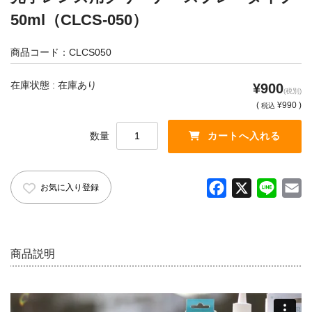
English introduction
50ml（CLCS-050）
商品コード：CLCS050
在庫状態 : 在庫あり
¥900
(税別)
(
¥990 )
税込
数量
F
X
L
E
お気に入り登録
a
i
m
c
n
a
e
e
i
商品説明
b
l
o
o