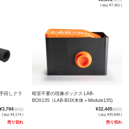
(
¥7,361 )
税込
 手回しクラ
暗室不要の現像ボックス LAB-
BOX135（LAB-BOX本体＋Module135)
¥3,794
¥32,445
(税別)
(税別)
(
¥4,174 )
(
¥35,690 )
税込
税込
売り切れ
売り切れ