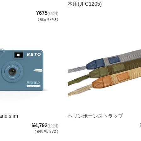
本用(JFC1205)
¥675
(税別)
(
¥743 )
税込
and slim
ヘリンボーンストラップ
¥4,792
(税別)
(
¥5,272 )
税込