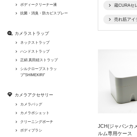
ボディークリーナー液
蔵CURAセ
抗菌・消臭・防カビスプレー
売れ筋アイ
カメラストラップ
ネックストラップ
ハンドストラップ
正絹 真田紐ストラップ
シルクロープストラッ
プ”SHIMEKIRI”
カメラアクセサリー
カメラバッグ
カメラポシェット
クリーニングポーチ
JCH(ジャパンカ
ボディブラシ
ルム専用ケース 3