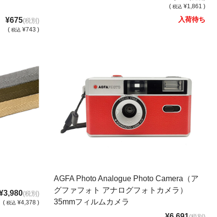
(
¥1,861 )
税込
入荷待ち
¥675
(税別)
(
¥743 )
税込
AGFA Photo Analogue Photo Camera（ア
グファフォト アナログフォトカメラ）
¥3,980
(税別)
35mmフィルムカメラ
(
¥4,378 )
税込
¥6,691
(税別)