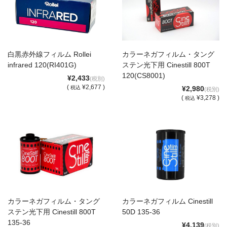
カメラアクセサリー
カメラバッグ
カメラポシェット
クリーニングポーチ
ボディブラシ
白黒赤外線フィルム Rollei
カラーネガフィルム・タング
infrared 120(RI401G)
ステン光下用 Cinestill 800T
リング・あて革
120(CS8001)
¥2,433
(税別)
(
¥2,677 )
税込
¥2,980
(税別)
蔵CURAセレクション
(
¥3,278 )
税込
カメラフィルム
カメラフィルムケース
暗室不要の現像ボックス LAB-
カメラ露出計
BOX
ソフトレリーズ「小丸」
フィルムカメラ
ワンタイムカメラ
カメラストラップ
カラーネガフィルム・タング
カラーネガフィルム Cinestill
ステン光下用 Cinestill 800T
50D 135-36
アウトレット
135-36
¥4,139
(税別)