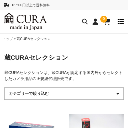
16,500円以上で送料無料
0
トップ
>
蔵CURAセレクション
クリーニングアイテム
クリーニングセット
クリーニングペーパー
蔵CURAセレクション
レンズクリーナー液
ボディークリーナー液
蔵CURAセレクションは、蔵CURAが認定する国内外からセレクト
抗菌・消臭・防カビスプレー
したカメラ用品の正規総代理販売です。
カメラストラップ
カテゴリーで絞り込む
ネックストラップ
ハンドストラップ
正絹 真田紐ストラップ
シルクロープストラッ
プ”SHIMEKIRI”